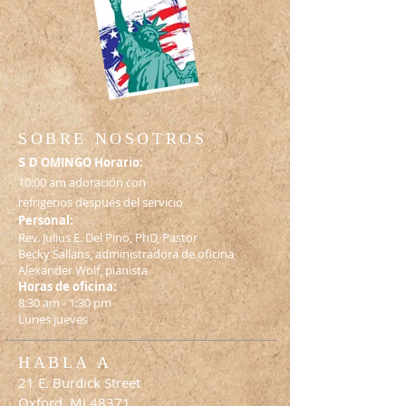
SOBRE NOSOTROS
S
D OMINGO Horario:
10:00 am adoración con
refrigerios después del servicio
Personal:
Rev. Julius E. Del Pino, PhD, Pastor
Becky Sallans, administradora de oficina
Alexander Wolf, pianista
Horas de oficina:
8:30 am - 1:30 pm
Lunes jueves
HABLA A
21 E. Burdick Street
Oxford, MI 48371