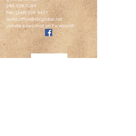
248-628-1289
Fax:
(248) 628-9411
oumc.office@sbcglobal.net
¡¡Únete a nosotros en Facebook!!
SUSCRÍBETE PARA