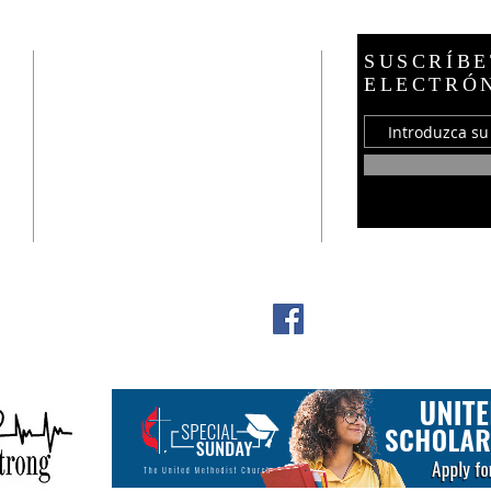
HABLA A
SUSCRÍBE
ELECTRÓ
21 E. Burdick Street
Oxford, MI 48371
248-628-1289
Fax: (248) 628-9411
oumc.office@sbcglobal.net
¡¡Únete a nosotros en
Facebook!!