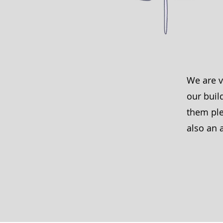
We are v
our buil
them ple
also an 