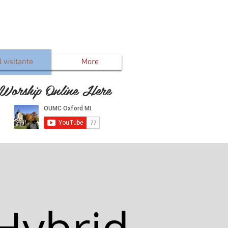
 visitante
More
Worship Online Here