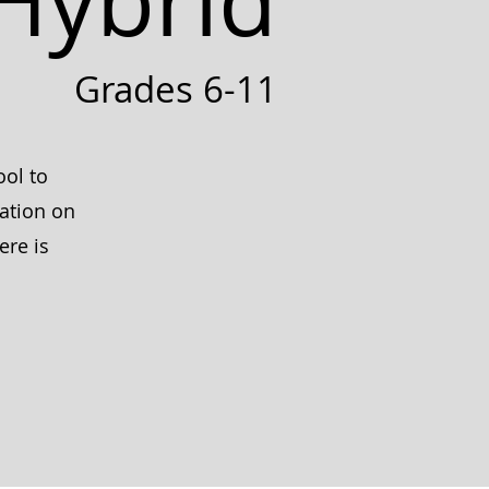
Hybrid
Grades 6-11
ool to
mation on
re is