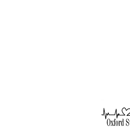
SOBRE NOSOTROS
S
D OMINGO Horario:
10:00 am adoración con
refrigerios después del servicio
Personal:
Rev. Julius E. Del Pino, PhD, Pastor
Becky Sallans, administradora de oficina
Alexander Wolf, pianista
Horas de oficina:
8:30 am - 1:30 pm
Lunes jueves