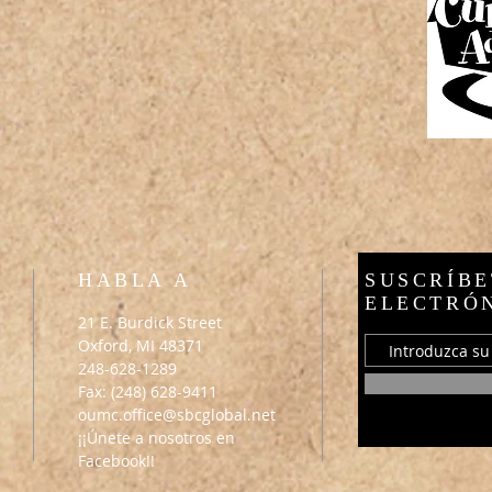
HABLA A
SUSCRÍBE
ELECTRÓ
21 E. Burdick Street
Oxford, MI 48371
248-628-1289
Fax: (248) 628-9411
oumc.office@sbcglobal.net
¡¡Únete a nosotros en
Facebook!!