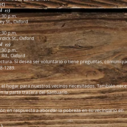
t)
d-19)
:30 p.m.
y St., Oxford
:30 p.m.
rdick St., Oxford
d-19)
:30 p.m.
 Rd., Oxford
ctura. Si desea ser voluntario o tiene preguntas, comuníqu
28-1289.
a el hogar para nuestros vecinos necesitados. También nece
n la parte trasera del Santuario.
ón en respuesta a abordar la pobreza en su vecindario en
a
)