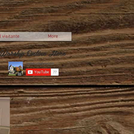
 visitante
More
Worship Online Here