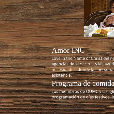
Amor INC
Love In the Name of Christ del 
agencias de servicio ... y les a
necesidades, donde las personas 
asistencia.
Programa de comida
Los miembros de OUMC y las igle
programación de días festivos, lo