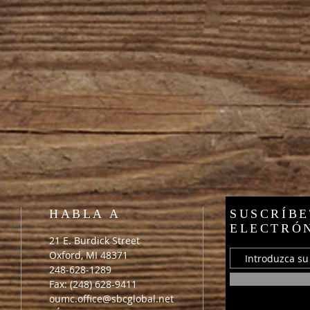
HABLA A
SUSCRÍBE
ELECTRÓ
21 E. Burdick Street
Oxford, MI 48371
248-628-1289
Fax: (248) 628-9411
oumc.office@sbcglobal.net