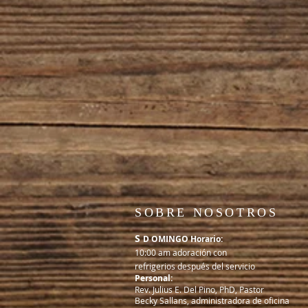
SOBRE NOSOTROS
S
D OMINGO Horario:
10:00 am adoración con
refrigerios después del servicio
Personal:
Rev. Julius E. Del Pino, PhD, Pastor
Becky Sallans, administradora de oficina