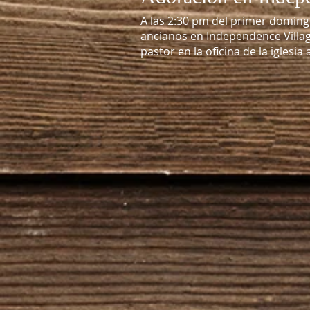
A las 2:30 pm del primer domingo
ancianos en Independence Villa
pastor en la oficina de la iglesia