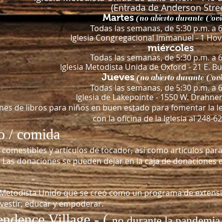
(Entrada de Anderson Stree
Martes
(no abierto durante Covi
Todas las semanas, de 5:30 p.m. a 6
Iglesia Congregacional Immanuel - 1 Hove
miércoles
Todas las semanas, de 5:30 p.m. a 6
Iglesia Metodista Unida de Oxford - 21 E. Bu
Jueves
(no abierto durante Covi
Todas las semanas, de 5:30 p.m. a 6
Iglesia de Lakepointe - 1550 W. Drahner
es de libros para niños en buen estado para fomentar la le
con la oficina de la Iglesia al 248-6
o / comida
 comestibles y artículos de tocador, así como artículos par
. Las donaciones se pueden dejar en la caja de donaciones e
 Metodista Unido que se creó como un programa de extensi
 vestir, educar y empoderar.
ndence Village - (
no durante la pandemi