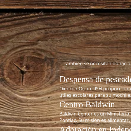
También se necesitan donacion
Despensa de pescad
Oxford / Orion FISH proporciona
útiles escolares para su mochila
Centro Baldwin
Baldwin Center es un Ministerio
Pontiac. Su misión es alimentar,
Adoración en Indepe