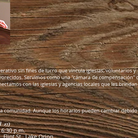
rativo sin fines de lucro que vincula iglesias, voluntarios y
desfavorecidos. Servimos como una "cámara de compensación" 
ectamos con las iglesias y agencias locales que les brindan
 la comunidad. Aunque los horarios pueden cambiar debido 
d-19)
 6:30 p.m.
 Flint St., Lake Orion