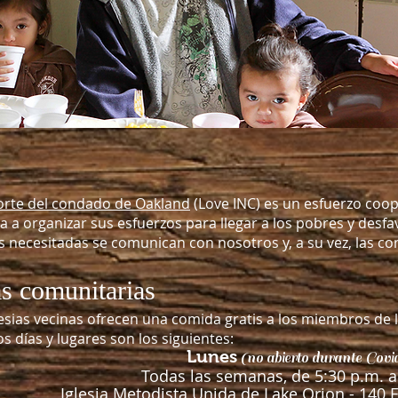
norte del condado de Oakland
(Love INC) es un esfuerzo coope
yuda a organizar sus esfuerzos para llegar a los pobres y 
necesitadas se comunican con nosotros y, a su vez, las con
s comunitarias
sias vecinas ofrecen una comida gratis a los miembros de
s días y lugares son los siguientes:
Lunes
(no abierto durante Covi
Todas las semanas, de 5:30 p.m. a
Iglesia Metodista Unida de Lake Orion - 140 E.