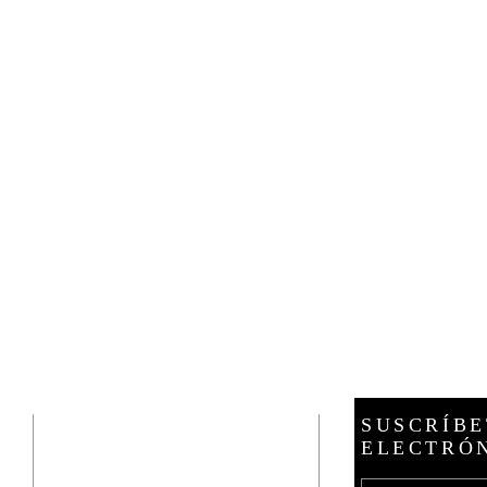
HABLA A
SUSCRÍBE
ELECTRÓ
21 E. Burdick Street