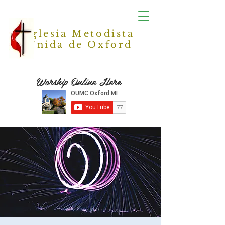
Iglesia Metodista
Unida de Oxford
Worship Online Here