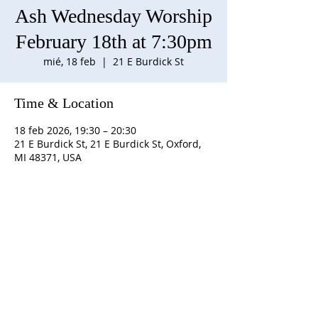
Ash Wednesday Worship
February 18th at 7:30pm
mié, 18 feb
  |  
21 E Burdick St
Time & Location
18 feb 2026, 19:30 – 20:30
21 E Burdick St, 21 E Burdick St, Oxford,
MI 48371, USA
SOBRE NOSOTROS
S
D OMINGO Horario:
10:00 am adoración con
refrigerios después del servicio
Personal:
Rev. Julius E. Del Pino, PhD, Pastor