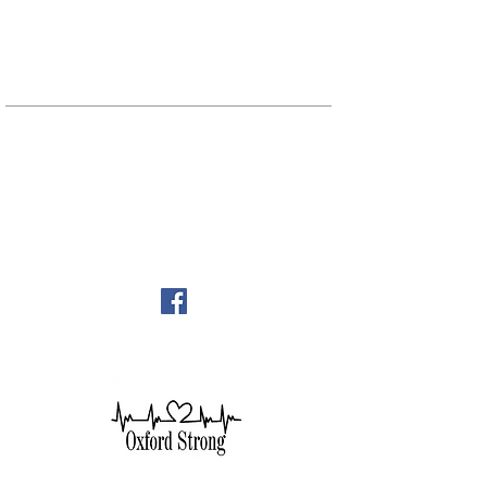
Becky Sallans, administradora de oficina
Alexander Wolf, pianista
Horas de oficina:
8:30 am - 1:30 pm
Lunes jueves
HABLA A
21 E. Burdick Street
Oxford, MI 48371
248-628-1289
Fax:
(248) 628-9411
oumc.office@sbcglobal.net
¡¡Únete a nosotros en Facebook!!