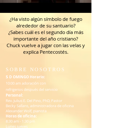
¿Ha visto algún símbolo de fuego
alrededor de su santuario?
¿Sabes cuál es el segundo día más
importante del año cristiano?
Chuck vuelve a jugar con las velas y
explica Pentecostés.
SOBRE NOSOTROS
S
D OMINGO Horario:
10:00 am adoración con
refrigerios después del servicio
Personal:
Rev. Julius E. Del Pino, PhD, Pastor
Becky Sallans, administradora de oficina
Alexander Wolf, pianista
Horas de oficina:
8:30 am - 1:30 pm
Lunes jueves