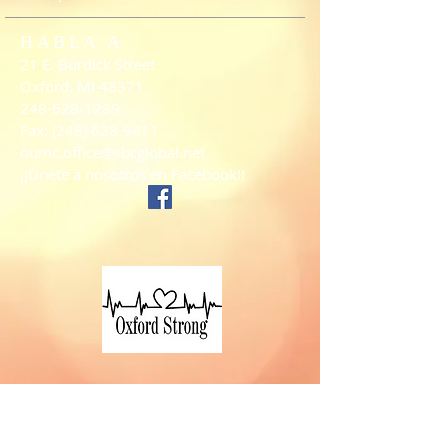
HABLA A
21 E. Burdick Street
Oxford, MI 48371
248-628-1289
Fax:
(248) 628-9411
oumc.office@sbcglobal.net
¡¡Únete a nosotros en Facebook!!